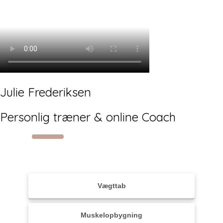
Julie Frederiksen
Personlig træner & online Coach
Hvad er dit mål?
Vægttab
Under 18-25år
Mand
Muskelopbygning
Mellem 25-35år
Kvinde