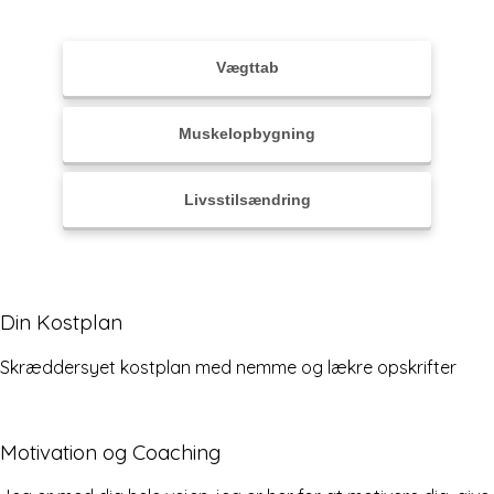
Hvad er dit mål?
Vægttab
Under 18-25år
Mand
Muskelopbygning
Mellem 25-35år
Kvinde
Livsstilsændring
Over 35år
Din Kostplan
Skræddersyet kostplan med nemme og lækre opskrifter
Motivation og Coaching